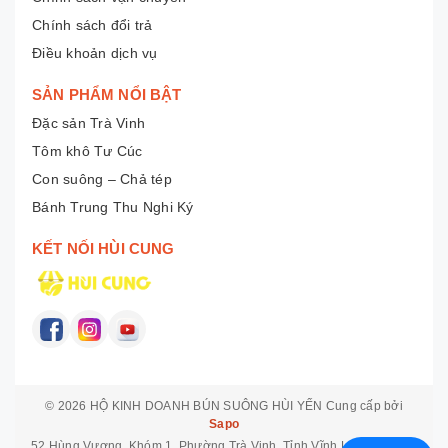
Chính sách đổi trả
Điều khoản dịch vụ
SẢN PHẨM NỔI BẬT
Đặc sản Trà Vinh
Tôm khô Tư Cúc
Con suông – Chả tép
Bánh Trung Thu Nghi Ký
KẾT NỐI HÙI CUNG
© 2026
HỘ KINH DOANH BÚN SUÔNG HÙI YẾN
Cung cấp bởi
Sapo
52 Hùng Vương, Khóm 1, Phường Trà Vinh, Tỉnh Vĩnh Long
Hotline: