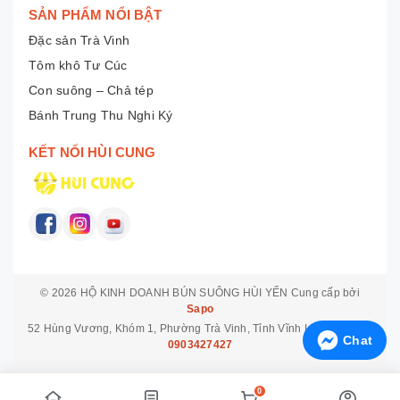
SẢN PHẨM NỔI BẬT
Đặc sản Trà Vinh
Tôm khô Tư Cúc
Con suông – Chả tép
Bánh Trung Thu Nghi Ký
KẾT NỐI HÙI CUNG
© 2026
HỘ KINH DOANH BÚN SUÔNG HÙI YẾN
Cung cấp bởi
Sapo
52 Hùng Vương, Khóm 1, Phường Trà Vinh, Tỉnh Vĩnh Long
Hotline:
Chat
0903427427
0