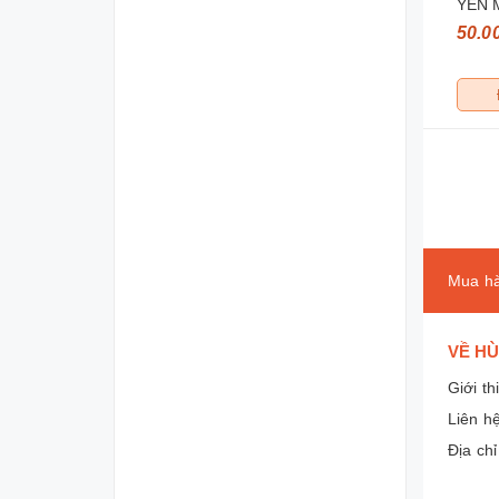
YEN 
50.0
Mua hà
VỀ HÙ
Giới th
Liên h
Địa ch