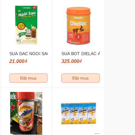
L
OMOST HUONG CAM 170ML
SUA DAC NGOI SAO PHUONG NAM XANH LA VINAMILK 380G
SUA BOT DIELAC ALPHA GOLD 3 H
21.000₫
325.000₫
Đặt mua
Đặt mua