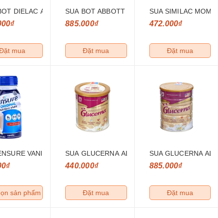
BOT DIELAC ALPHA GOLD IQ 2 HT 800GR
SUA BOT ABBOTT ENSURE GOLD HUONG VAN
SUA SIMILAC MOM 
000₫
885.000₫
472.000₫
Đặt mua
Đặt mua
Đặt mua
ENSURE VANI 237ML
SUA GLUCERNA ALBBOTT DANH CHO NGUOI 
SUA GLUCERNA ALB
00₫
440.000₫
885.000₫
ọn sản phẩm
Đặt mua
Đặt mua