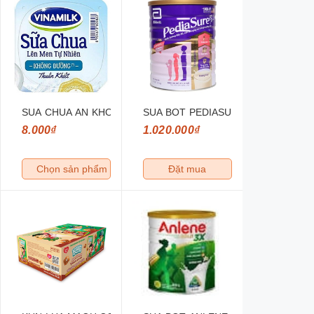
NG SOCOLA LUA MACH 110ML
SUA CHUA AN KHONG DUONG VNM 100GR
SUA BOT PEDIASURE ABBOTT ARGIN
8.000₫
1.020.000₫
Chọn sản phẩm
Đặt mua