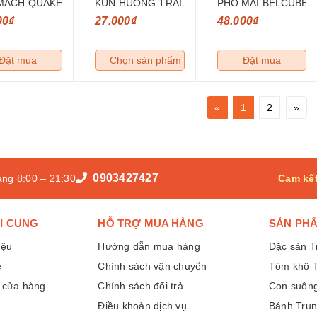
MACH QUAKER OATS 454G
KUN HUONG TRAI CAY NHIET DOI 180ML
PHO MAI BELCUBE 
00₫
27.000₫
48.000₫
Đặt mua
Chọn sản phẩm
Đặt mua
«
1
2
»
0903427427
ng 8:00 – 21:30
Cam kết
I CUNG
HỖ TRỢ MUA HÀNG
SẢN PHẨ
iệu
Hướng dẫn mua hàng
Đặc sản T
ệ
Chính sách vận chuyển
Tôm khô 
ỉ cửa hàng
Chính sách đổi trả
Con suông
Điều khoản dịch vụ
Bánh Trun