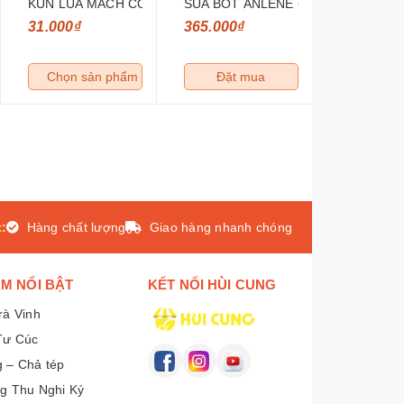
HUONG DAU 78G 15V
KUN LUA MACH CO THACH KUNKUN 170ML
SUA BOT ANLENE GOLD 3X HUONG 
31.000₫
365.000₫
Chọn sản phẩm
Đặt mua
:
Hàng chất lượng
Giao hàng nhanh chóng
M NỔI BẬT
KẾT NỐI HÙI CUNG
rà Vinh
Tư Cúc
 – Chả tép
g Thu Nghi Ký