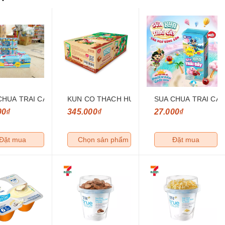
CHUA TRAI CAY KUN HUONG TAO KEO BONG GON 110
KUN CO THACH HUONG NHO 110ML
SUA CHUA TRAI CA
00₫
345.000₫
27.000₫
Đặt mua
Chọn sản phẩm
Đặt mua