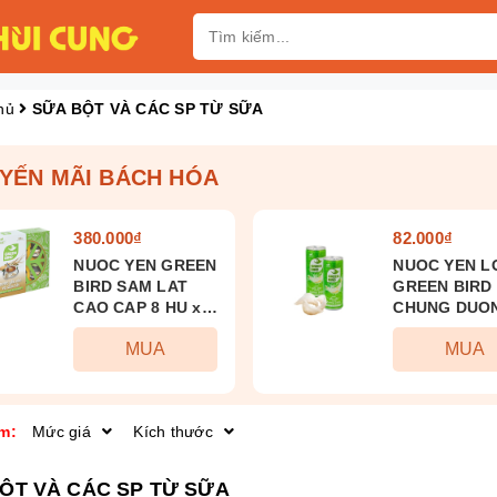
hủ
SỮA BỘT VÀ CÁC SP TỪ SỮA
YẾN MÃI BÁCH HÓA
380.000₫
82.000₫
NUOC YEN GREEN
NUOC YEN L
BIRD SAM LAT
GREEN BIRD
CAO CAP 8 HU x
CHUNG DUO
72G
PHEN 5 LON 
MUA
MUA
240ml
m:
Mức giá
Kích thước
ỘT VÀ CÁC SP TỪ SỮA