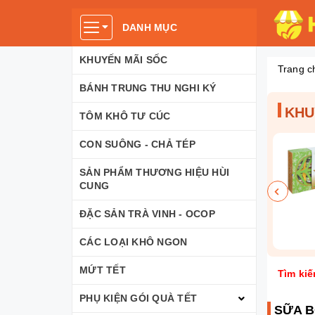
DANH MỤC
KHUYẾN MÃI SỐC
Trang c
BÁNH TRUNG THU NGHI KÝ
KHU
TÔM KHÔ TƯ CÚC
CON SUÔNG - CHẢ TÉP
SẢN PHẨM THƯƠNG HIỆU HÙI
CUNG
ĐẶC SẢN TRÀ VINH - OCOP
CÁC LOẠI KHÔ NGON
MỨT TẾT
Tìm kiế
PHỤ KIỆN GÓI QUÀ TẾT
SỮA B