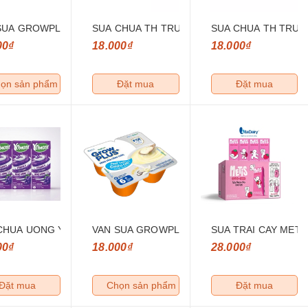
SUA GROWPLUS CHIEU CAO HUONG VANI 55G * 4H
SUA CHUA TH TRUE MILK NGU COC CA CAO 
SUA CHUA TH TRUE 
00₫
18.000₫
18.000₫
ọn sản phẩm
Đặt mua
Đặt mua
CHUA UONG YOMOST HUONG NHO 180ML
VAN SUA GROWPLUS SUA NON HUONG VANI 5
SUA TRAI CAY MET
00₫
18.000₫
28.000₫
Đặt mua
Chọn sản phẩm
Đặt mua