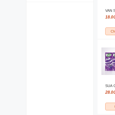
VAN 
18.0
Ch
SUA 
28.0