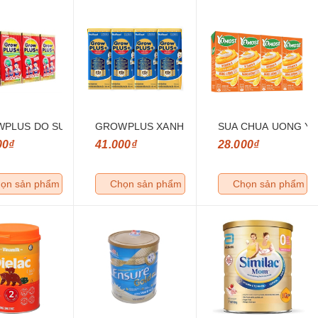
PLUS DO SUY DINH DUONG PHA SAN 180ML
GROWPLUS XANH TANG CAN PHA SAN 180M
SUA CHUA UONG Y
00₫
41.000₫
28.000₫
ọn sản phẩm
Chọn sản phẩm
Chọn sản phẩm