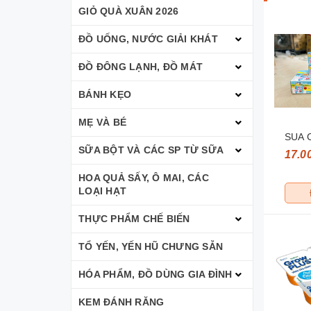
GIỎ QUÀ XUÂN 2026
ĐỒ UỐNG, NƯỚC GIẢI KHÁT
ĐỒ ĐÔNG LẠNH, ĐỒ MÁT
BÁNH KẸO
MẸ VÀ BÉ
SUA 
SỮA BỘT VÀ CÁC SP TỪ SỮA
17.0
HOA QUẢ SẤY, Ô MAI, CÁC
LOẠI HẠT
THỰC PHẨM CHẾ BIẾN
TỔ YẾN, YẾN HŨ CHƯNG SẴN
HÓA PHẨM, ĐỒ DÙNG GIA ĐÌNH
KEM ĐÁNH RĂNG