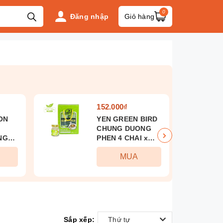
0
Đăng nhập
Giỏ hàng
152.000₫
ON
YEN GREEN BIRD
CHUNG DUONG
NG
PHEN 4 CHAI x
x
185ml
MUA
Sắp xếp:
Thứ tự