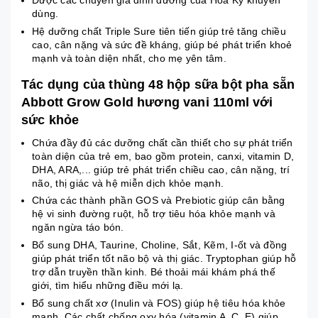
Được các chuyên gia dinh dưỡng của Hoa Kỳ khuyên
dùng.
Hệ dưỡng chất Triple Sure tiên tiến giúp trẻ tăng chiều
cao, cân nặng và sức đề kháng, giúp bé phát triển khoẻ
mạnh và toàn diện nhất, cho mẹ yên tâm.
Tác dụng của thùng 48 hộp sữa bột pha sẵn
Abbott Grow Gold hương vani 110ml với
sức khỏe
Chứa đầy đủ các dưỡng chất cần thiết cho sự phát triển
toàn diện của trẻ em, bao gồm protein, canxi, vitamin D,
DHA, ARA,... giúp trẻ phát triển chiều cao, cân nặng, trí
não, thị giác và hệ miễn dịch khỏe mạnh.
Chứa các thành phần GOS và Prebiotic giúp cân bằng
hệ vi sinh đường ruột, hỗ trợ tiêu hóa khỏe mạnh và
ngăn ngừa táo bón.
Bổ sung DHA, Taurine, Choline, Sắt, Kẽm, I-ốt và đồng
giúp phát triển tốt não bộ và thị giác. Tryptophan giúp hỗ
trợ dẫn truyền thần kinh. Bé thoải mái khám phá thế
giới, tìm hiểu những điều mới lạ.
Bổ sung chất xơ (Inulin và FOS) giúp hệ tiêu hóa khỏe
mạnh. Các chất chống oxy hóa (vitamin A, C, E) giúp