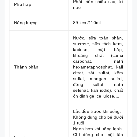
Phát triển chiều cao, trí
Phù hợp
não
Năng lượng
89 kcal/110ml
Nước, sữa toàn phần,
sucrose, sữa tách kem,
lactose, mật bắp,
khoáng chất (canxi
carbonat, natri
Thành phần
hexametaphosphat, kali
citrat, sắt sulfat, kẽm
sulfat, mangan sulfat,
đồng sulfat, natri
selenat, kali iodid), chất
ổn định gel cellulose,...
Lắc đều trước khi uống.
Không dùng cho bé dưới
1 tuổi.
Ngon hơn khi uống lạnh.
Chỉ dùng cho một lần