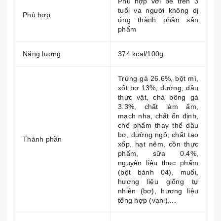
Phù hợp với bé trên 3
tuổi va người không dị
Phù hợp
ứng thành phần sản
phẩm
Năng lượng
374 kcal/100g
Trứng gà 26.6%, bột mì,
xốt bơ 13%, đường, dầu
thực vật, chà bông gà
3.3%, chất làm ẩm,
mạch nha, chất ổn định,
chế phẩm thay thế dầu
bơ, đường ngô, chất tạo
Thành phần
xốp, hạt nêm, cồn thực
phẩm, sữa 0.4%,
nguyên liệu thực phẩm
(bột bánh 04), muối,
hương liệu giống tự
nhiên (bơ), hương liệu
tổng hợp (vani),...