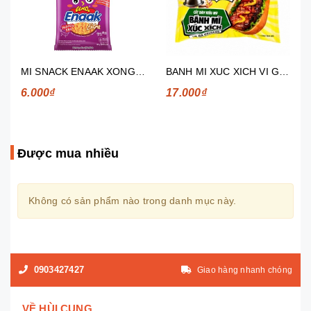
MI SNACK ENAAK XONG KHOI 30G
BANH MI XUC XICH VI GA ORLEANS 85G
6.000₫
17.000₫
Được mua nhiều
Không có sản phẩm nào trong danh mục này.
0903427427
Giao hàng nhanh chóng
VỀ HÙI CUNG