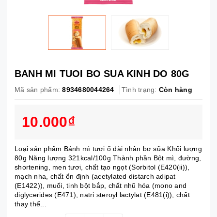
BANH MI TUOI BO SUA KINH DO 80G
Mã sản phẩm:
8934680044264
Tình trạng:
Còn hàng
10.000₫
Loại sản phẩm Bánh mì tươi ổ dài nhân bơ sữa Khối lượng
80g Năng lượng 321kcal/100g Thành phần Bột mì, đường,
shortening, men tươi, chất tạo ngọt (Sorbitol (E420(ii)),
mạch nha, chất ổn định (acetylated distarch adipat
(E1422)), muối, tinh bột bắp, chất nhũ hóa (mono and
diglycerides (E471), natri steroyl lactylat (E481(i)), chất
thay thế...