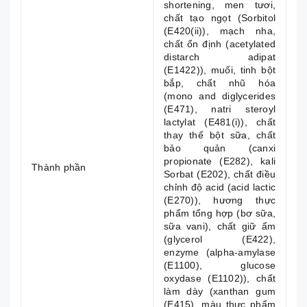
shortening, men tươi,
chất tạo ngọt (Sorbitol
(E420(ii)), mạch nha,
chất ổn định (acetylated
distarch adipat
(E1422)), muối, tinh bột
bắp, chất nhũ hóa
(mono and diglycerides
(E471), natri steroyl
lactylat (E481(i)), chất
thay thế bột sữa, chất
bảo quản (canxi
propionate (E282), kali
Thành phần
Sorbat (E202), chất điều
chỉnh độ acid (acid lactic
(E270)), hương thực
phẩm tổng hợp (bơ sữa,
sữa vani), chất giữ ẩm
(glycerol (E422),
enzyme (alpha-amylase
(E1100), glucose
oxydase (E1102)), chất
làm dày (xanthan gum
(E415), màu thực phẩm