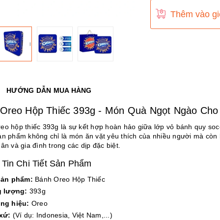
Thêm vào gi
HƯỚNG DẪN MUA HÀNG
Oreo Hộp Thiếc 393g - Món Quà Ngọt Ngào Cho 
eo hộp thiếc 393g là sự kết hợp hoàn hảo giữa lớp vỏ bánh quy soc
ản phẩm không chỉ là món ăn vặt yêu thích của nhiều người mà còn 
ân và gia đình trong các dịp đặc biệt.
Tin Chi Tiết Sản Phẩm
sản phẩm:
Bánh Oreo Hộp Thiếc
g lượng:
393g
ng hiệu:
Oreo
xứ:
(Ví dụ: Indonesia, Việt Nam,...)