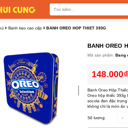
hủ
Bánh kẹo cao cấp
BANH OREO HOP THIET 393G
BANH OREO H
Mã sản phẩm:
Đang 
148.000₫
Bánh Oreo Hộp Thiếc
Oreo hộp thiếc 393g 
socola đen đặc trưng
không chỉ là món ăn v
Số lượng:
-