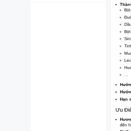
Thàn
Bột
Đư
Dầu
Bột
Sir
Tin
Mu
Lec
Hươ
...
Hướn
Hướn
Hạn 
Ưu Đi
Hươn
đến h