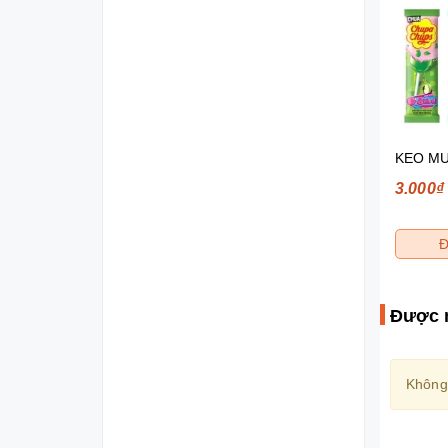
BANH TAY QUZAN HAT TRAI CAY CAN KG
190₫
3.000₫
Đặt mua
Đ
Được 
Không