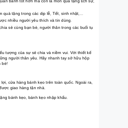
quản bánh tốt hơn mà còn là món quà tặng lịch sự,
quà tặng trong các dịp lễ, Tết, sinh nhật,...
ược nhiều người yêu thích và tin dùng.
hia sẻ cùng bạn bè, người thân trong các buổi tụ
u tượng của sự sẻ chia và niềm vui. Với thiết kế
hững người thân yêu. Hãy nhanh tay sở hữu hộp
 bè!
 lợi, cửa hàng bánh kẹo trên toàn quốc. Ngoài ra,
 được giao hàng tận nhà.
tặng bánh kẹo, bánh kẹo nhập khẩu.