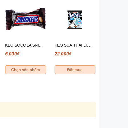
KEO SOCOLA SNICKERS THANH 12
KEO SUA THAI LUSH CANDY 130G
6.000₫
22.000₫
12.000₫
Chọn sản phẩm
Đặt mua
Đặt m