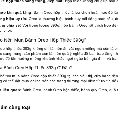
 kế hộp thiếc sang trọng, đẹp mắt:
Hộp thiếc không chỉ giúp bảo 
ế.
hợp làm quà tặng:
Bánh Oreo hộp thiếc là lựa chọn hoàn hảo để làm 
g hiệu uy tín:
Oreo là thương hiệu bánh quy nổi tiếng toàn cầu, đ
ng chia sẻ:
Với trọng lượng 393g, hộp bánh Oreo rất thích hợp để c
ui chơi.
ao Nên Mua Bánh Oreo Hộp Thiếc 393g?
eo hộp thiếc 393g không chỉ là món ăn vặt ngon miệng mà còn là biể
ếc sang trọng, sản phẩm còn là món quà ý nghĩa để bạn trao tặng n
eo để tận hưởng những khoảnh khắc ngọt ngào bên gia đình và bạn
a Bánh Oreo Hộp Thiếc 393g Ở Đâu?
hể tìm mua bánh Oreo hộp thiếc 393g tại các siêu thị, cửa hàng tiện
g có thể đặt mua online trên các trang thương mại điện tử uy tín để
 liên quan:
Bánh Oreo, bánh Oreo hộp thiếc, bánh quy Oreo, quà 
ẩm cùng loại