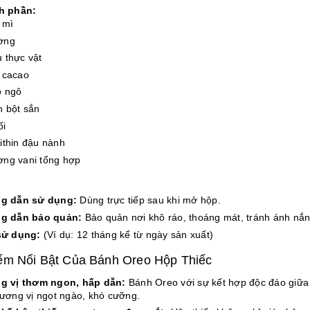
h phần:
 mì
ờng
 thực vật
 cacao
o ngô
h bột sắn
ối
ithin đậu nành
ng vani tổng hợp
g dẫn sử dụng:
Dùng trực tiếp sau khi mở hộp.
g dẫn bảo quản:
Bảo quản nơi khô ráo, thoáng mát, tránh ánh nắng
sử dụng:
(Ví dụ: 12 tháng kể từ ngày sản xuất)
ểm Nổi Bật Của Bánh Oreo Hộp Thiếc
g vị thơm ngon, hấp dẫn:
Bánh Oreo với sự kết hợp độc đáo giữa
ương vị ngọt ngào, khó cưỡng.