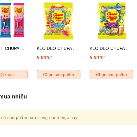
KEO MUT CHUPA CHUPS BIGBABOL HUONG DUA HAU 12G
KEO DEO CHUPA CHUPS TOPMIX HUONG TONG HOP 24G
KEO DEO CHUPA CHUPS ONG NGAN TRAI CAY HON HOP 24G
5.000₫
5.000₫
ặt mua
Chọn sản phẩm
Chọn sản phẩm
mua nhiều
 có sản phẩm nào trong danh mục này.