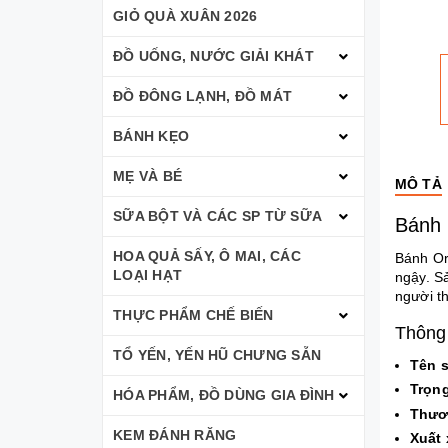
GIỎ QUÀ XUÂN 2026
ĐỒ UỐNG, NƯỚC GIẢI KHÁT
ĐỒ ĐÔNG LẠNH, ĐỒ MÁT
BÁNH KẸO
MẸ VÀ BÉ
MÔ TẢ
SỮA BỘT VÀ CÁC SP TỪ SỮA
Bánh 
HOA QUẢ SẤY, Ô MAI, CÁC
Bánh Or
LOẠI HẠT
ngậy. S
người th
THỰC PHẨM CHẾ BIẾN
Thông 
TỔ YẾN, YẾN HŨ CHƯNG SẴN
Tên 
Trọn
HÓA PHẨM, ĐỒ DÙNG GIA ĐÌNH
Thươ
KEM ĐÁNH RĂNG
Xuất 