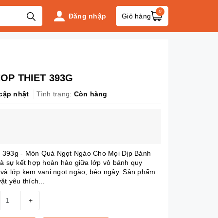
0
Đăng nhập
Giỏ hàng
OP THIET 393G
cập nhật
Tình trạng:
Còn hàng
 393g - Món Quà Ngọt Ngào Cho Mọi Dịp Bánh
là sự kết hợp hoàn hảo giữa lớp vỏ bánh quy
 và lớp kem vani ngọt ngào, béo ngậy. Sản phẩm
ặt yêu thích...
+