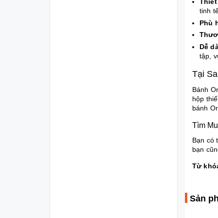
Thiết
tinh t
Phù 
Thươn
Dễ dà
tập, v
Tại S
Bánh Or
hộp thi
bánh Or
Tìm Mu
Bạn có t
bạn cũn
Từ khóa
Sản ph