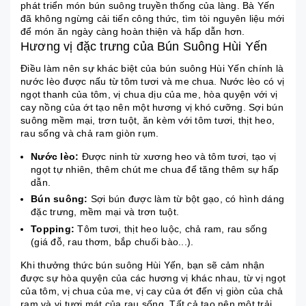
phát triển món bún suông truyền thống của làng. Bà Yến
đã không ngừng cải tiến công thức, tìm tòi nguyên liệu mới
để món ăn ngày càng hoàn thiện và hấp dẫn hơn.
Hương vị đặc trưng của Bún Suông Hùi Yến
Điều làm nên sự khác biệt của bún suông Hùi Yến chính là
nước lèo được nấu từ tôm tươi và me chua. Nước lèo có vị
ngọt thanh của tôm, vị chua dịu của me, hòa quyện với vị
cay nồng của ớt tạo nên một hương vị khó cưỡng. Sợi bún
suông mềm mại, trơn tuột, ăn kèm với tôm tươi, thịt heo,
rau sống và chả ram giòn rụm.
Nước lèo:
Được ninh từ xương heo và tôm tươi, tạo vị
ngọt tự nhiên, thêm chút me chua để tăng thêm sự hấp
dẫn.
Bún suông:
Sợi bún được làm từ bột gạo, có hình dáng
đặc trưng, mềm mại và trơn tuột.
Topping:
Tôm tươi, thịt heo luộc, chả ram, rau sống
(giá đỗ, rau thơm, bắp chuối bào...).
Khi thưởng thức bún suông Hùi Yến, bạn sẽ cảm nhận
được sự hòa quyện của các hương vị khác nhau, từ vị ngọt
của tôm, vị chua của me, vị cay của ớt đến vị giòn của chả
ram và vị tươi mát của rau sống. Tất cả tạo nên một trải