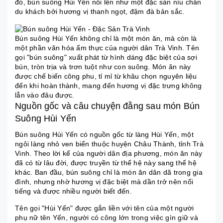
đó, bún suông Hùi Yến nổi lên như một đặc sản níu chân
du khách bởi hương vị thanh ngọt, đậm đà bản sắc.
Bún suông Hùi Yến không chỉ là một món ăn, mà còn là
một phần văn hóa ẩm thực của người dân Trà Vinh. Tên
gọi "bún suông" xuất phát từ hình dáng đặc biệt của sợi
bún, tròn trịa và trơn tuột như con suông. Món ăn này
được chế biến công phu, tỉ mỉ từ khâu chọn nguyên liệu
đến khi hoàn thành, mang đến hương vị đặc trưng không
lẫn vào đâu được.
Nguồn gốc và câu chuyện đằng sau món Bún
Suông Hùi Yến
Bún suông Hùi Yến có nguồn gốc từ làng Hùi Yến, một
ngôi làng nhỏ ven biển thuộc huyện Châu Thành, tỉnh Trà
Vinh. Theo lời kể của người dân địa phương, món ăn này
đã có từ lâu đời, được truyền từ thế hệ này sang thế hệ
khác. Ban đầu, bún suông chỉ là món ăn dân dã trong gia
đình, nhưng nhờ hương vị đặc biệt mà dần trở nên nổi
tiếng và được nhiều người biết đến.
Tên gọi "Hùi Yến" được gắn liền với tên của một người
phụ nữ tên Yến, người có công lớn trong việc gìn giữ và