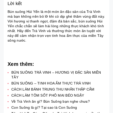
Lời kết
Bún suông Hùi Yến là một món ăn đặc sản của Trà Vinh
mà bạn không nên bỏ lỡ khi có dịp ghé thăm vùng đất này.
Với hương vị thanh ngọt, đậm đà bản sắc, bún suông Hùi
Yến chắc chắn sẽ làm hài lòng những thực khách khó tính
nhất. Hãy đến Trà Vinh và thưởng thức món ăn tuyệt vời
này để cảm nhận trọn vẹn tinh hoa ẩm thực của miền Tây
sông nước.
Xem thêm:
BÚN SUÔNG TRÀ VINH – HƯƠNG VỊ ĐẶC SẢN MIỀN
TÂY
BÚN SUÔNG – TINH HOA ẨM THỰC TRÀ VINH
CÁCH LÀM BÁNH TRUNG THU NHÂN THẬP CẨM
CÁCH LÀM TÔM SỐT PHÔ MAI BÉO NGẬY
Về Trà Vinh ăn gì? Bún Suông bạn nghe chưa?
Con Suông là gì? Tại sao là Con Suông