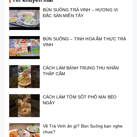
BÚN SUÔNG TRÀ VINH – HƯƠNG VỊ
ĐẶC SẢN MIỀN TÂY
BÚN SUÔNG – TINH HOA ẨM THỰC TRÀ
VINH
CÁCH LÀM BÁNH TRUNG THU NHÂN
THẬP CẨM
CÁCH LÀM TÔM SỐT PHÔ MAI BÉO
NGẬY
Về Trà Vinh ăn gì? Bún Suông bạn nghe
chưa?