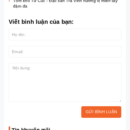
Tôm khô Tư Cúc - Đặc sản Trà Vinh hương vị miền tây
đậm đà
Viết bình luận của bạn:
GỬI BÌNH LUẬN
Tin khuyến mãi