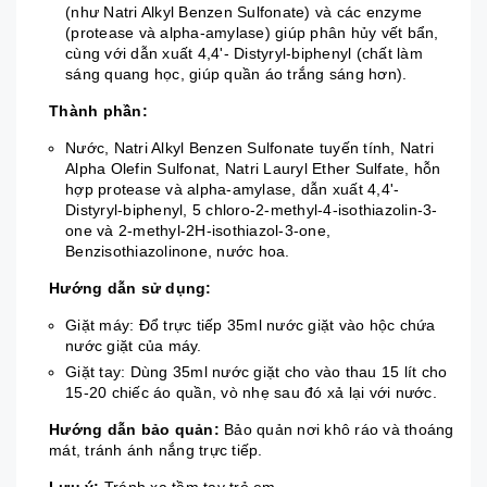
(như Natri Alkyl Benzen Sulfonate) và các enzyme
(protease và alpha-amylase) giúp phân hủy vết bẩn,
cùng với dẫn xuất 4,4'- Distyryl-biphenyl (chất làm
sáng quang học, giúp quần áo trắng sáng hơn).
Thành phần:
Nước, Natri Alkyl Benzen Sulfonate tuyến tính, Natri
Alpha Olefin Sulfonat, Natri Lauryl Ether Sulfate, hỗn
hợp protease và alpha-amylase, dẫn xuất 4,4'-
Distyryl-biphenyl, 5 chloro-2-methyl-4-isothiazolin-3-
one và 2-methyl-2H-isothiazol-3-one,
Benzisothiazolinone, nước hoa.
Hướng dẫn sử dụng:
Giặt máy: Đổ trực tiếp 35ml nước giặt vào hộc chứa
nước giặt của máy.
Giặt tay: Dùng 35ml nước giặt cho vào thau 15 lít cho
15-20 chiếc áo quần, vò nhẹ sau đó xả lại với nước.
Hướng dẫn bảo quản:
Bảo quản nơi khô ráo và thoáng
mát, tránh ánh nắng trực tiếp.