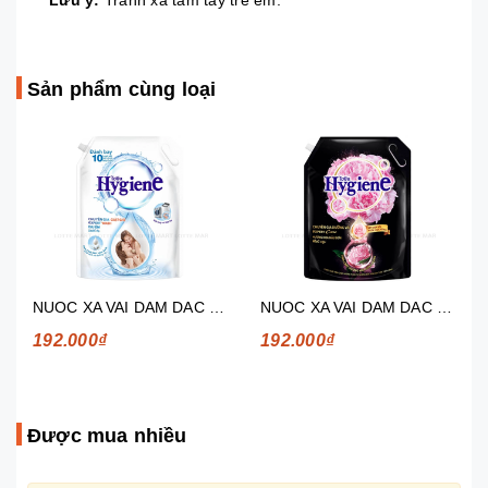
Lưu ý:
Tránh xa tầm tay trẻ em.
Sản phẩm cùng loại
NUOC XA VAI DAM DAC HYGIENE DIU EM 3L
NUOC XA VAI DAM DAC HYGIENE HUONG HOA MAU DON 3.6KG
192.000₫
192.000₫
Được mua nhiều