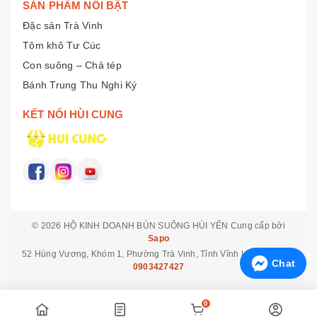
SẢN PHẨM NỔI BẬT
Đặc sản Trà Vinh
Tôm khô Tư Cúc
Con suông – Chả tép
Bánh Trung Thu Nghi Ký
KẾT NỐI HÙI CUNG
© 2026
HỘ KINH DOANH BÚN SUÔNG HÙI YẾN
Cung cấp bởi
Sapo
52 Hùng Vương, Khóm 1, Phường Trà Vinh, Tỉnh Vĩnh Long
Hotline:
Chat
0903427427
0