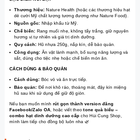
Thương hiệu:
Nature Health (hoặc các thương hiệu hạt
dẻ cười Mỹ chất lượng tương đương như Nature Food).
Nguồn gốc:
Nhập khẩu từ Mỹ.
Chế biến:
Rang muối nhẹ, không tẩy trắng, giữ nguyên
hương vị tự nhiên và giá trị dinh dưỡng.
Quy cách:
Hũ nhựa 250g, nắp kín, dễ bảo quản.
Công dụng:
Ăn vặt lành mạnh, bổ sung năng lượng và
sắt, dùng cho tiệc nhẹ hoặc chế biến món ăn.
CÁCH DÙNG & BẢO QUẢN
Cách dùng:
Bóc vỏ và ăn trực tiếp.
Bảo quản:
Để nơi khô ráo, thoáng mát, đậy kín miệng
hũ sau khi sử dụng để giữ độ giòn.
Nếu bạn muốn mình
rút gọn thành version đăng
Facebook/Zalo OA
, hoặc viết theo
tone quà biếu –
combo hạt dinh dưỡng cao cấp
cho Hùi Cung Shop,
mình làm tiếp cho đồng bộ luôn nha 🌿