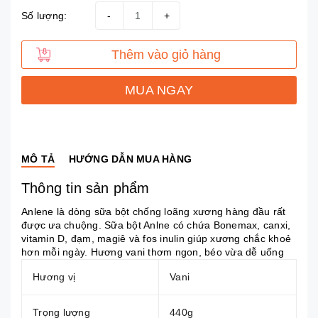
Số lượng:
-
+
Thêm vào giỏ hàng
MUA NGAY
MÔ TẢ
HƯỚNG DẪN MUA HÀNG
Thông tin sản phẩm
Anlene là dòng sữa bột chống loãng xương hàng đầu rất
được ưa chuộng. Sữa bột Anlne có chứa Bonemax, canxi,
vitamin D, đạm, magiê và fos inulin giúp xương chắc khoẻ
hơn mỗi ngày.
H
ương vani thơm ngon, béo vừa dễ uống
Hương vị
Vani
Trọng lượng
440g