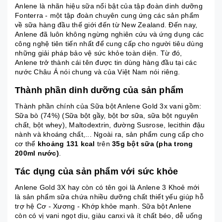
Anlene là nhãn hiệu sữa nổi bật của tập đoàn dinh dưỡng
Fonterra - một tập đoàn chuyên cung ứng các sản phẩm
về sữa hàng đầu thế giới đến từ New Zealand. Đến nay,
Anlene đã luôn không ngừng nghiên cứu và ứng dụng các
công nghệ tiên tiến nhất để cung cấp cho người tiêu dùng
những giải pháp bảo vệ sức khỏe toàn diện. Từ đó,
Anlene trở thành cái tên được tin dùng hàng đầu tại các
nước Châu Á nói chung và của Việt Nam nói riêng.
Thành phần dinh dưỡng của sản phẩm
Thành phần chính của Sữa bột Anlene Gold 3x vani gồm:
Sữa bò (74%) (Sữa bột gầy, bột bơ sữa, sữa bột nguyên
chất, bột whey), Maltodextrin, đường Susrose, lecithin đậu
nành và khoáng chất,... Ngoài ra, sản phẩm cung cấp cho
cơ thể
khoảng 131 kcal
trên
35g bột sữa (pha trong
200ml nước)
.
Tác dụng của sản phẩm với sức khỏe
Anlene Gold 3X hay còn có tên gọi là Anlene 3 Khoẻ mới
là sản phẩm sữa chứa nhiều dưỡng chất thiết yếu giúp hỗ
trợ hệ Cơ - Xương - Khớp khỏe mạnh. Sữa bột Anlene
còn có vị vani ngọt dịu, giàu canxi và ít chất béo, dễ uống