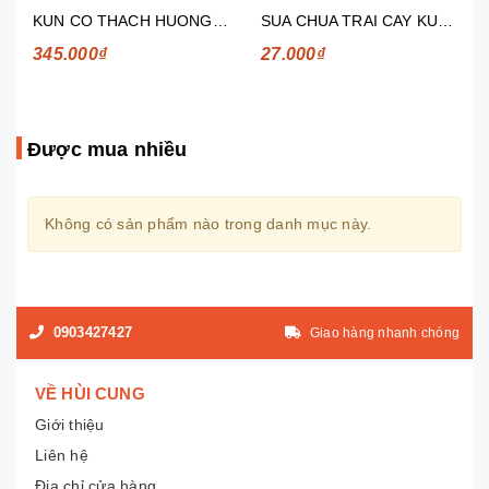
CO THACH HUONG NHO 110ML
SUA CHUA TRAI CAY KUN HUONG TAO KEO BONG GON 180
SUA DAU NANH FAMI CANXI 200ML
27.000₫
28.000₫
Được mua nhiều
Không có sản phẩm nào trong danh mục này.
0903427427
Giao hàng nhanh chóng
VỀ HÙI CUNG
Giới thiệu
Liên hệ
Địa chỉ cửa hàng