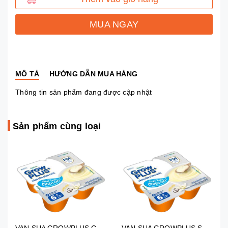
MUA NGAY
MÔ TẢ
HƯỚNG DẪN MUA HÀNG
Thông tin sản phẩm đang được cập nhật
Sản phẩm cùng loại
VAN SUA GROWPLUS CHIEU CAO HUONG VANI 55G * 4H
VAN SUA GROWPLUS SUA NON HUONG VANI 55G * 4H