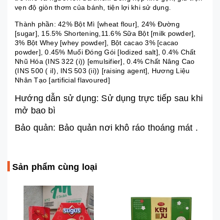
vẹn độ giòn thơm của bánh, tiện lợi khi sử dụng.
Thành phần: 42% Bột Mì [wheat flour], 24% Đường
[sugar], 15.5% Shortening,11.6% Sữa Bột [milk powder],
3% Bột Whey [whey powder], Bột cacao 3% [cacao
powder], 0.45% Muối Đóng Gói [lodized salt], 0.4% Chất
Nhũ Hóa (INS 322 (i)) [emulsifier], 0.4% Chất Nâng Cao
(INS 500 ( iI), INS 503 (ii)) [raising agent], Hương Liệu
Nhân Tạo [artificial flavoured]
Hướng dẫn sử dụng: Sử dụng trực tiếp sau khi
mở bao bì
Bảo quản: Bảo quản nơi khô ráo thoáng mát .
Sản phẩm cùng loại