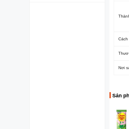
Thàn
Cách
Thươ
Nơi s
Sản ph