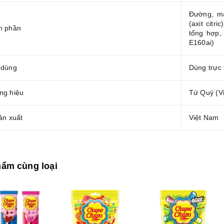
Đường, mạ
(axit citr
h phần
tổng hợp,
E160ai)
 dùng
Dùng trực 
ng hiệu
Tứ Quý (V
ản xuất
Việt Nam
ẩm cùng loại