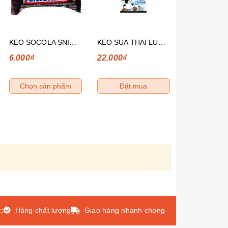
KEO SOCOLA SNICKERS THANH 12
KEO SUA THAI LUSH CANDY 130G
6.000₫
22.000₫
12.000₫
Chọn sản phẩm
Đặt mua
Đặt m
:
Hàng chất lượng
Giao hàng nhanh chóng