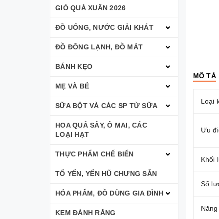
GIỎ QUÀ XUÂN 2026
ĐỒ UỐNG, NƯỚC GIẢI KHÁT
ĐỒ ĐÔNG LẠNH, ĐỒ MÁT
BÁNH KẸO
MÔ TẢ
MẸ VÀ BÉ
Loại 
SỮA BỘT VÀ CÁC SP TỪ SỮA
HOA QUẢ SẤY, Ô MAI, CÁC
Ưu đ
LOẠI HẠT
THỰC PHẨM CHẾ BIẾN
Khối 
TỔ YẾN, YẾN HŨ CHƯNG SẴN
Số lư
HÓA PHẨM, ĐỒ DÙNG GIA ĐÌNH
Năng
KEM ĐÁNH RĂNG