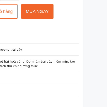
ỏ hàng
MUA NGAY
hương trái cây
ọt hài hoà cùng lớp nhân trái cây mềm mịn, tạo
hích thú khi thưởng thức
g