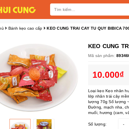
hủ
Bánh kẹo cao cấp
KEO CUNG TRAI CAY TU QUY BIBICA 70
KEO CUNG TRA
Mã sản phẩm:
89346
10.000₫
Loại kẹo Kẹo nhân hư
lớp nhân trái cây mềm
lượng 70g Số lượng 
Đường, mạch nha, chất 
muối, hương (cam, vải
Số lượng:
-