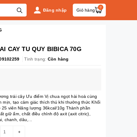
0
Đăng nhập
Giỏ hàng
G
I CAY TU QUY BIBICA 70G
09102259
Tình trạng:
Còn hàng
ơng trái cây Ưu điểm Vị chua ngọt hài hoà cùng
 mịn, tạo cảm giác thích thú khi thưởng thức Khối
~ 25 viên Năng lượng 36kcal/10g Thành phần
giữ ẩm, chất điều chỉnh độ axit (axit citric),
, chanh, dâu,...
+