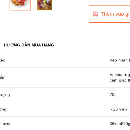
Thêm vào gi
HƯỚNG DẪN MUA HÀNG
kẹo
Kẹo nhân 
Vị chua ng
iểm
cảm giác t
lượng
70g
ợng
~ 25 viên
 lượng
36kcal/10