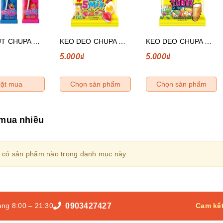
KEO MUT CHUPA CHUPS BIGBABOL HUONG DUA HAU 12G
KEO DEO CHUPA CHUPS TOPMIX HUONG TONG HOP 24G
KEO DEO CHUPA CHUPS ONG NGAN TRAI CAY HON HOP 24G
5.000₫
5.000₫
ặt mua
Chọn sản phẩm
Chọn sản phẩm
mua nhiều
 có sản phẩm nào trong danh mục này.
0903427427
ng 8:00 – 21:30
Cam kết