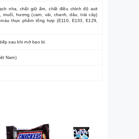
ch nha, chất giữ ẩm, chất điều chỉnh độ axit
ic), muối, hương (cam, vải, chanh, dâu, trái cây)
 màu thực phẩm tổng hợp (E110, E133, E129,
tiếp sau khi mở bao bì.
iệt Nam)