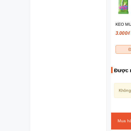
BANH TAY QUZAN HAT TRAI CAY CAN KG
190₫
3.000₫
Đặt mua
Đ
Được 
Không
Mua hà