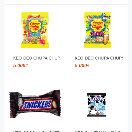
KEO DEO CHUPA CHUPS TOPMIX HUONG TONG HOP 24G
KEO DEO CHUPA CHUPS ON
5.000₫
5.000₫