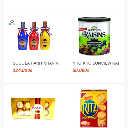
SOCOLA HANH NHAN KING HENRY TIRAMISU CHAI NO 12
NHO KHO SUNVIEW RAISIN
124.000₫
50.000₫