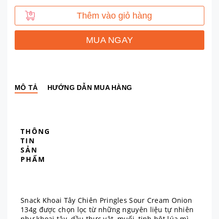
Thêm vào giỏ hàng
MUA NGAY
MÔ TẢ
HƯỚNG DẪN MUA HÀNG
THÔNG
TIN
SẢN
PHẨM
Snack Khoai Tây Chiên Pringles Sour Cream Onion
134g được chọn lọc từ những nguyên liệu tự nhiên
như khoai tây, dầu thực vật, muối, tinh bột lúa mì,…