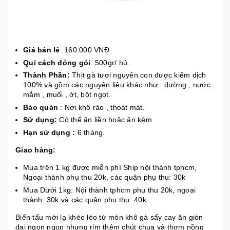
Giá bán lẻ
: 160.000 VNĐ
Qui cách đóng gói
: 500gr/ hủ.
Thành Phần:
Thịt gà tươi nguyên con được kiểm dịch
100% và gồm các nguyên liệu khác như : đường , nước
mắm , muối , ớt, bột ngọt.
Bảo quản
: Nơi khô ráo , thoát mát.
Sử dụng:
Có thể ăn liền hoặc ăn kèm
Hạn sử dụng :
6 tháng.
Giao hàng:
Mua trên 1 kg được miễn phí Ship nội thành tphcm,
Ngoại thành phụ thu 20k, các quận phụ thu: 30k
Mua Dưới 1kg: Nội thành tphcm phụ thu 20k, ngoại
thành: 30k và các quận phụ thu: 40k.
Biến tấu mới lạ khéo léo từ món khô gà sấy cay ăn giòn
dai ngon ngon nhưng rim thêm chút chua và thơm nồng