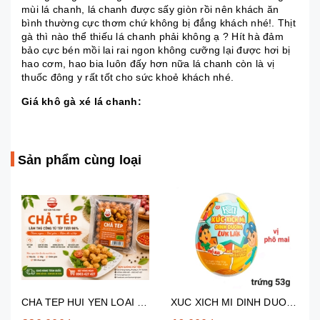
mùi lá chanh, lá chanh được sấy giòn rồi nên khách ăn
bình thường cực thơm chứ không bị đắng khách nhé!. Thịt
gà thì nào thể thiếu lá chanh phải không ạ ? Hít hà đảm
bảo cực bén mồi lai rai ngon không cưỡng lại được hơi bị
hao cơm, hao bia luôn đấy hơn nữa lá chanh còn là vị
thuốc đông y rất tốt cho sức khoẻ khách nhé.
Giá khô gà xé lá chanh:
Sản phẩm cùng loại
CHA TEP HUI YEN LOAI NGON 500G
XUC XICH MI DINH DUONG PHO MAI HOANG KIM 53G