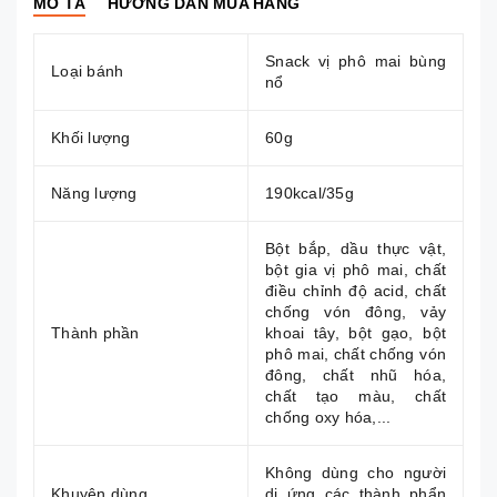
MÔ TẢ
HƯỚNG DẪN MUA HÀNG
Snack vị phô mai bùng
Loại bánh
nổ
Khối lượng
60g
Năng lượng
190kcal/35g
Bột bắp, dầu thực vật,
bột gia vị phô mai, chất
điều chỉnh độ acid, chất
chống vón đông, vảy
Thành phần
khoai tây, bột gạo, bột
phô mai, chất chống vón
đông, chất nhũ hóa,
chất tạo màu, chất
chống oxy hóa,...
Không dùng cho người
Khuyên dùng
dị ứng các thành phẩn