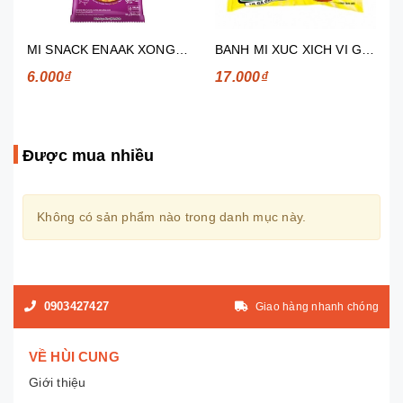
BANH MI XUC XICH VI GA ORLEANS 85G
BANH MI XUC XICH VI BO TIEU DEN 85G
17.000₫
17.000₫
Được mua nhiều
Không có sản phẩm nào trong danh mục này.
0903427427
Giao hàng nhanh chóng
VỀ HÙI CUNG
Giới thiệu