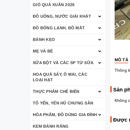
GIỎ QUÀ XUÂN 2026
ĐỒ UỐNG, NƯỚC GIẢI KHÁT
ĐỒ ĐÔNG LẠNH, ĐỒ MÁT
BÁNH KẸO
MẸ VÀ BÉ
MÔ TẢ
SỮA BỘT VÀ CÁC SP TỪ SỮA
Thông ti
HOA QUẢ SẤY, Ô MAI, CÁC
LOẠI HẠT
Sản ph
THỰC PHẨM CHẾ BIẾN
Không c
TỔ YẾN, YẾN HŨ CHƯNG SẴN
HÓA PHẨM, ĐỒ DÙNG GIA ĐÌNH
Được 
KEM ĐÁNH RĂNG