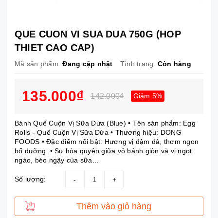
QUE CUON VI SUA DUA 750G (HOP
THIET CAO CAP)
Mã sản phẩm:
Đang cập nhật
Tình trạng:
Còn hàng
135.000₫
142.000₫
Giảm 5%
Bánh Quế Cuộn Vị Sữa Dừa (Blue) • Tên sản phẩm: Egg
Rolls - Quế Cuộn Vị Sữa Dừa • Thương hiệu: DONG
FOODS • Đặc điểm nổi bật: Hương vị đậm đà, thơm ngon
bổ dưỡng. • Sự hòa quyện giữa vỏ bánh giòn và vị ngọt
ngào, béo ngậy của sữa...
Số lượng:
-
+
Thêm vào giỏ hàng