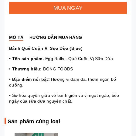
MUA NGAY
MÔ TẢ
HƯỚNG DẪN MUA HÀNG
Bánh Quế Cuộn Vị Sữa Dừa (Blue)
•
Tên sản phẩm:
Egg Rolls - Quế Cuộn Vị Sữa Dừa
•
Thương hiệu:
DONG FOODS
•
Đặc điểm nổi bật:
Hương vị đậm đà, thơm ngon bổ
dưỡng.
• Sự hòa quyện giữa vỏ bánh giòn và vị ngọt ngào, béo
ngậy của sữa dừa nguyên chất.
Sản phẩm cùng loại